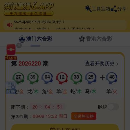
工具宝箱
分享
一个6.App，整个六合界
6.App离不开彩民支持！
喜欢6.App的家人，动动小手帮分享！
祝各位好运爆棚，天天喜中百万！
澳门六合彩
香港六合彩
第
2026220
期
查看开奖历史 >
27
39
04
12
38
25
48
龙
/
金
龙
/
木
兔
/
金
羊
/
金
蛇
/
木
马
/
木
羊
/
火
20
:
04
:
51
眯牌
距下期：
08/09 13:32 周日
第221期：
全民热买榜
进入直播间