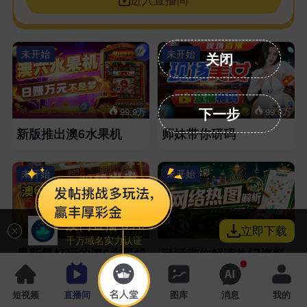
未开始
未开始
关闭
下一步
99.9万
99.9万
新版推出澳6水果机
师妹带你研码
未开始
未开始
澳门直播 6.APP
立即下载
99.9万
99.9万
千万域名实力认证
最新最好玩的澳6水果机
涵涵带你解读热门资料
未开始
未开始
短视频
直播间
名人堂
图库
消息
我的